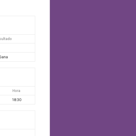
sultado
Gana
Hora
18:30