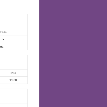
ltado
rde
na
Hora
13:00