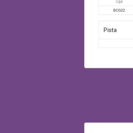
Liga
BCG22
Pista