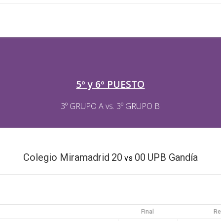
5º y 6º PUESTO
3º GRUPO A vs. 3º GRUPO B
Colegio Miramadrid
20
00
UPB Gandía
vs
Final
Re