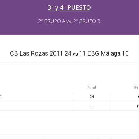
3º y 4º PUESTO
2º GRUPO A vs. 2º GRUPO B
CB Las Rozas 2011
24
11
EBG Málaga 10
vs
Final
Re
1
24
11