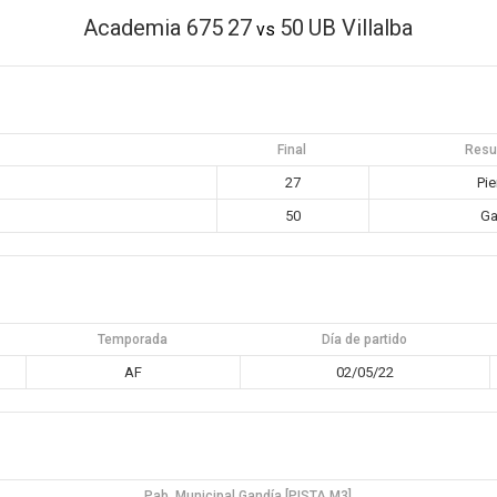
Academia 675
27
50
UB Villalba
vs
Final
Resu
27
Pie
50
Ga
Temporada
Día de partido
AF
02/05/22
Pab. Municipal Gandía [PISTA M3]