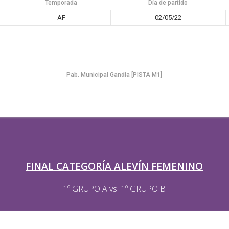
Temporada
Día de partido
AF
02/05/22
Pab. Municipal Gandía [PISTA M1]
FINAL CATEGORÍA ALEVÍN FEMENINO
1º GRUPO A vs. 1º GRUPO B