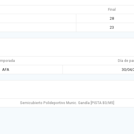
Final
28
23
emporada
Día de pa
AFA
30/04/
Semicubierto Polideportivo Munic. Gandía [PISTA B3/M5]