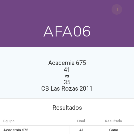
Saltar
al
contenido
AFA06
Academia 675
41
vs
35
CB Las Rozas 2011
Resultados
Equipo
Final
Resultado
Academia 675
41
Gana