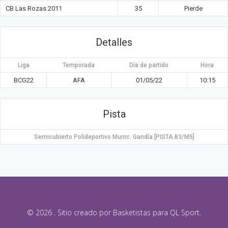
CB Las Rozas 2011
35
Pierde
Detalles
Liga
Temporada
Día de partido
Hora
BCG22
AFA
01/05/22
10:15
Pista
Semicubierto Polideportivo Munic. Gandía [PISTA B3/M5]
© 2026 . Sitio creado por Basketistas para QL Sport.