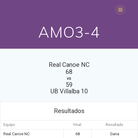
Saltar
al
contenido
AMO3-4
Real Canoe NC
68
vs
59
UB Villalba 10
Resultados
Equipo
Final
Resultado
Real Canoe NC
68
Gana