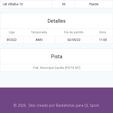
UB Villalba 10
59
Pierde
Detalles
Liga
Temporada
Día de partido
Hora
BCG22
AMO
02/05/22
11:00
Pista
Pab. Municipal Gandía [PISTA M1]
© 2026 . Sitio creado por Basketistas para QL Sport.