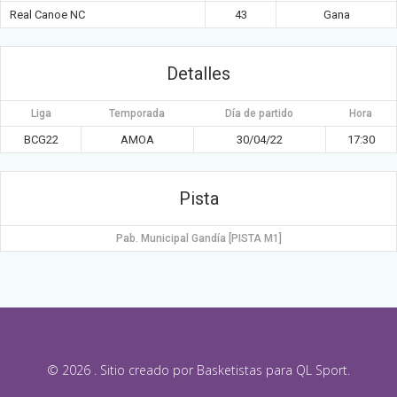
Real Canoe NC
43
Gana
Detalles
Liga
Temporada
Día de partido
Hora
BCG22
AMOA
30/04/22
17:30
Pista
Pab. Municipal Gandía [PISTA M1]
© 2026 . Sitio creado por Basketistas para QL Sport.