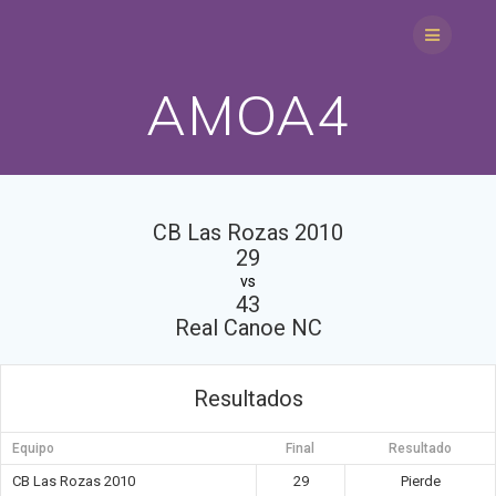
Saltar
al
contenido
AMOA4
CB Las Rozas 2010
29
vs
43
Real Canoe NC
Resultados
Equipo
Final
Resultado
CB Las Rozas 2010
29
Pierde