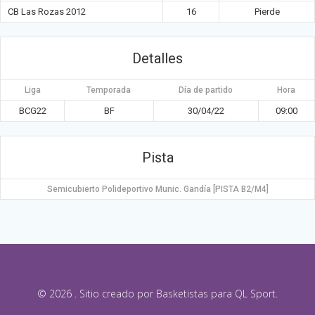
CB Las Rozas 2012
16
Pierde
Detalles
Liga
Temporada
Día de partido
Hora
BCG22
BF
30/04/22
09:00
Pista
Semicubierto Polideportivo Munic. Gandía [PISTA B2/M4]
© 2026 . Sitio creado por Basketistas para QL Sport.