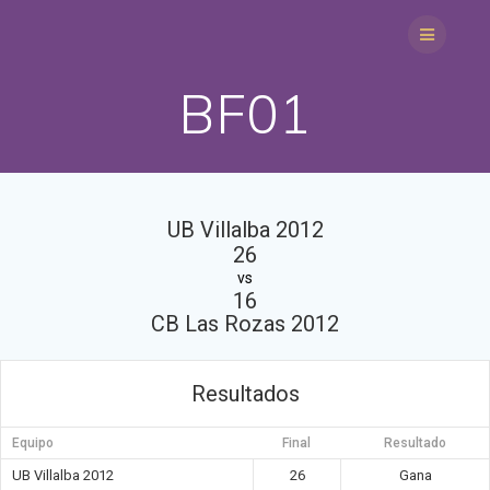
Saltar
al
contenido
BF01
UB Villalba 2012
26
vs
16
CB Las Rozas 2012
Resultados
Equipo
Final
Resultado
UB Villalba 2012
26
Gana