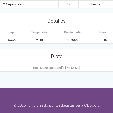
CD Apostolado
37
Pierde
Detalles
Liga
Temporada
Día de partido
Hora
BCG22
BMTRI1
01/05/22
12:45
Pista
Pab. Municipal Gandía [PISTA M2]
© 2026 . Sitio creado por Basketistas para QL Sport.