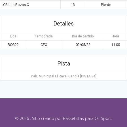
CB Las Rozas C
13
Pierde
Detalles
Liga
Temporada
Día de partido
Hora
BCG22
CFO
02/05/22
11:00
Pista
Pab. Municipal El Raval Gandía [PISTA B4]
© 2026 . Sitio creado por Basketistas para QL Sport.