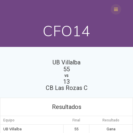
Saltar
al
contenido
CFO14
UB Villalba
55
vs
13
CB Las Rozas C
Resultados
Equipo
Final
Resultado
UB Villalba
55
Gana