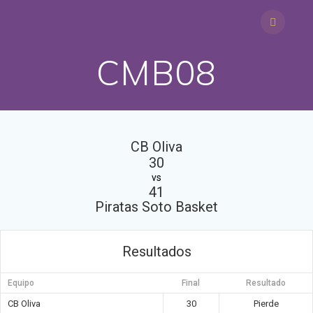
Saltar
al
contenido
CMB08
CB Oliva
30
vs
41
Piratas Soto Basket
Resultados
Equipo
Final
Resultado
CB Oliva
30
Pierde