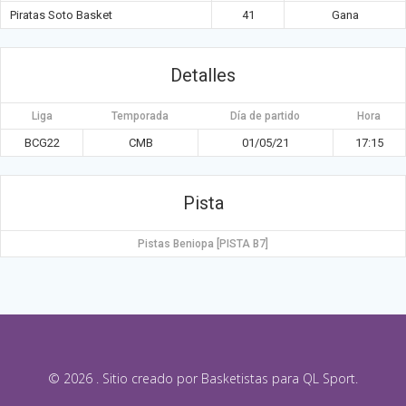
Piratas Soto Basket
41
Gana
Detalles
Liga
Temporada
Día de partido
Hora
BCG22
CMB
01/05/21
17:15
Pista
Pistas Beniopa [PISTA B7]
© 2026 . Sitio creado por Basketistas para QL Sport.