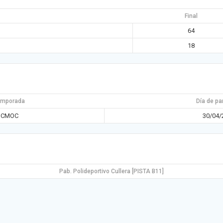
Final
64
18
emporada
Día de pa
CMOC
30/04/
Pab. Polideportivo Cullera [PISTA B11]