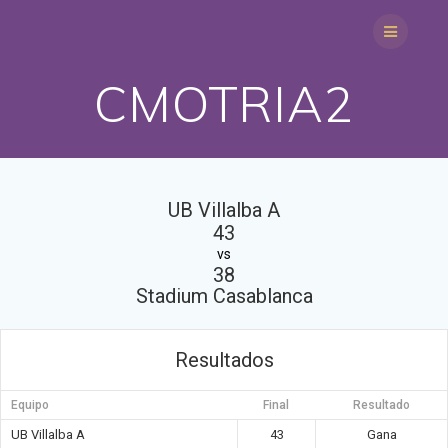
Saltar
al
contenido
CMOTRIA2
UB Villalba A
43
vs
38
Stadium Casablanca
Resultados
Equipo
Final
Resultado
UB Villalba A
43
Gana