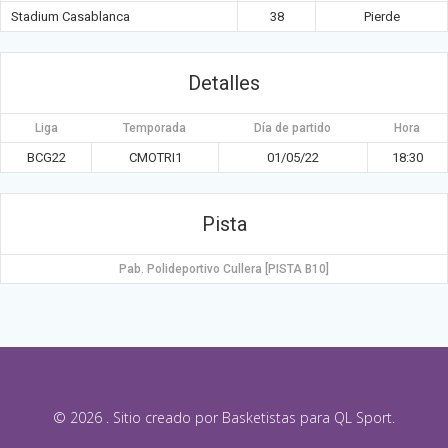
Stadium Casablanca
38
Pierde
Detalles
Liga
Temporada
Día de partido
Hora
BCG22
CMOTRI1
01/05/22
18:30
Pista
Pab. Polideportivo Cullera [PISTA B10]
© 2026 . Sitio creado por Basketistas para QL Sport.