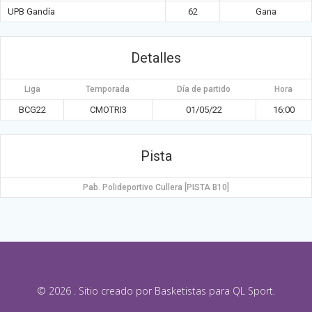
UPB Gandía
62
Gana
Detalles
Liga
Temporada
Día de partido
Hora
BCG22
CMOTRI3
01/05/22
16:00
Pista
Pab. Polideportivo Cullera [PISTA B10]
© 2026 . Sitio creado por Basketistas para QL Sport.