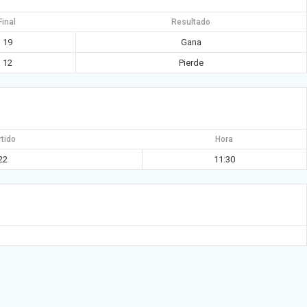
Final
Resultado
19
Gana
12
Pierde
rtido
Hora
22
11:30