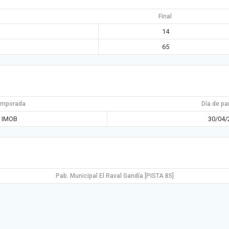
Final
14
65
emporada
Día de pa
IMOB
30/04/
Pab. Municipal El Raval Gandía [PISTA B5]