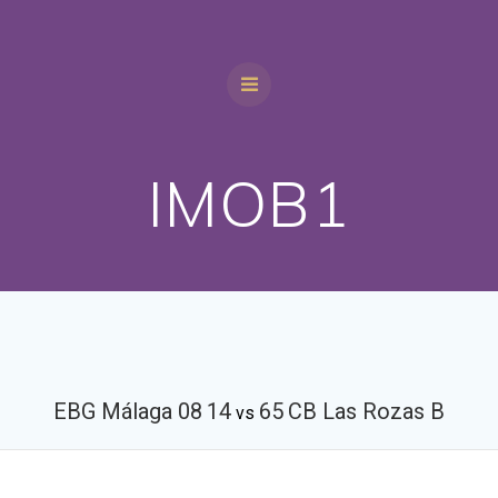
IMOB1
EBG Málaga 08
14
65
CB Las Rozas B
vs