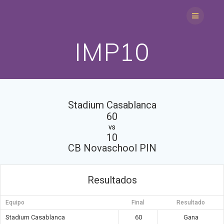
Saltar
al
contenido
IMP10
Stadium Casablanca
60
vs
10
CB Novaschool PIN
Resultados
Equipo
Final
Resultado
Stadium Casablanca
60
Gana