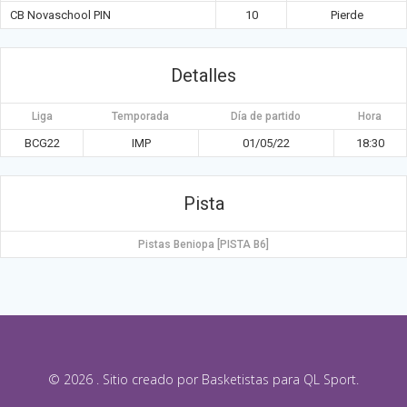
CB Novaschool PIN
10
Pierde
Detalles
Liga
Temporada
Día de partido
Hora
BCG22
IMP
01/05/22
18:30
Pista
Pistas Beniopa [PISTA B6]
© 2026 . Sitio creado por Basketistas para QL Sport.