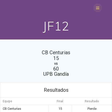
Saltar
al
contenido
JF12
CB Centurias
15
vs
60
UPB Gandía
Resultados
Equipo
Final
Resultado
CB Centurias
15
Pierde