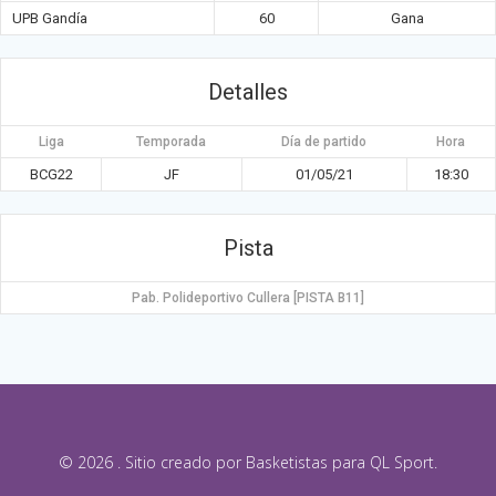
UPB Gandía
60
Gana
Detalles
Liga
Temporada
Día de partido
Hora
BCG22
JF
01/05/21
18:30
Pista
Pab. Polideportivo Cullera [PISTA B11]
© 2026 . Sitio creado por Basketistas para QL Sport.