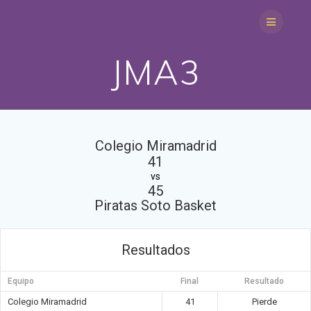
Saltar
al
contenido
JMA3
Colegio Miramadrid
41
vs
45
Piratas Soto Basket
Resultados
Equipo
Final
Resultado
Colegio Miramadrid
41
Pierde