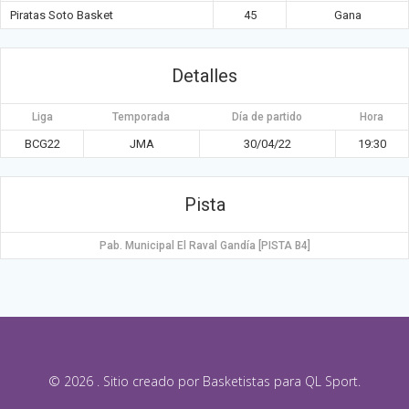
Piratas Soto Basket
45
Gana
Detalles
Liga
Temporada
Día de partido
Hora
BCG22
JMA
30/04/22
19:30
Pista
Pab. Municipal El Raval Gandía [PISTA B4]
© 2026 . Sitio creado por Basketistas para QL Sport.