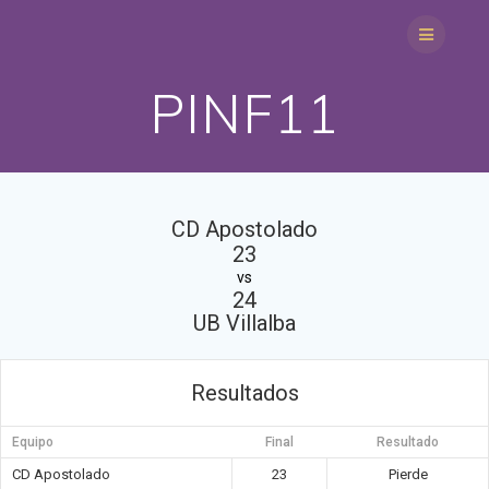
Saltar
al
contenido
PINF11
CD Apostolado
23
vs
24
UB Villalba
Resultados
Equipo
Final
Resultado
CD Apostolado
23
Pierde