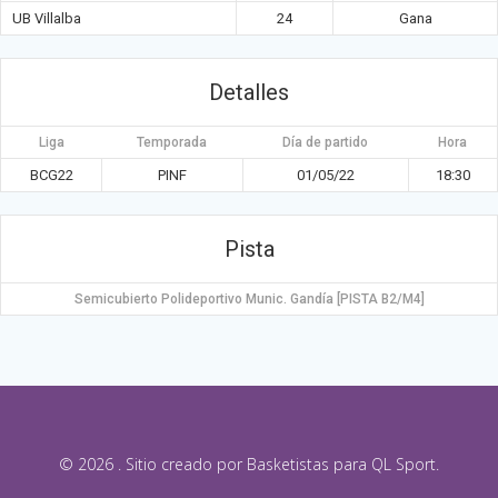
UB Villalba
24
Gana
Detalles
Liga
Temporada
Día de partido
Hora
BCG22
PINF
01/05/22
18:30
Pista
Semicubierto Polideportivo Munic. Gandía [PISTA B2/M4]
© 2026 . Sitio creado por Basketistas para QL Sport.