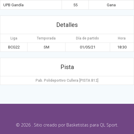
UPB Gandía
55
Gana
Detalles
Liga
Temporada
Día de partido
Hora
BCG22
SM
01/05/21
18:30
Pista
Pab. Polideportivo Cullera [PISTA B12]
© 2026 . Sitio creado por Basketistas para QL Sport.