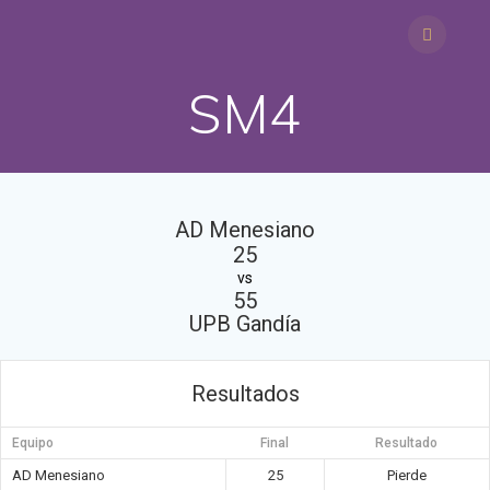
Saltar
al
contenido
SM4
AD Menesiano
25
vs
55
UPB Gandía
Resultados
Equipo
Final
Resultado
AD Menesiano
25
Pierde