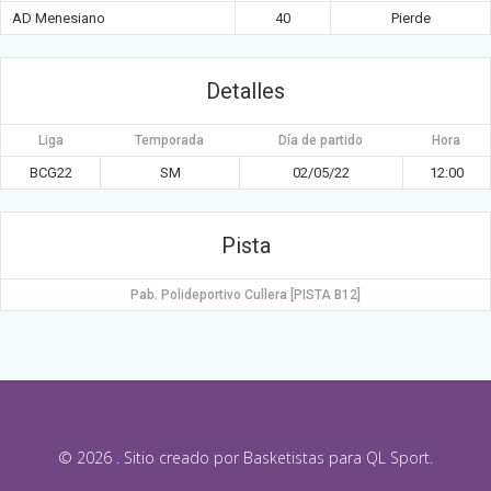
AD Menesiano
40
Pierde
Detalles
Liga
Temporada
Día de partido
Hora
BCG22
SM
02/05/22
12:00
Pista
Pab. Polideportivo Cullera [PISTA B12]
© 2026 . Sitio creado por Basketistas para QL Sport.