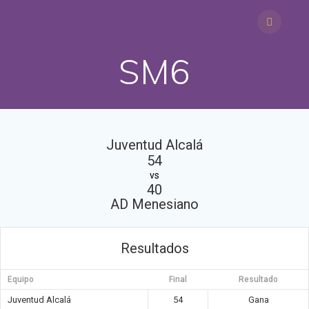
Saltar
al
contenido
SM6
Juventud Alcalá
54
vs
40
AD Menesiano
Resultados
Equipo
Final
Resultado
Juventud Alcalá
54
Gana