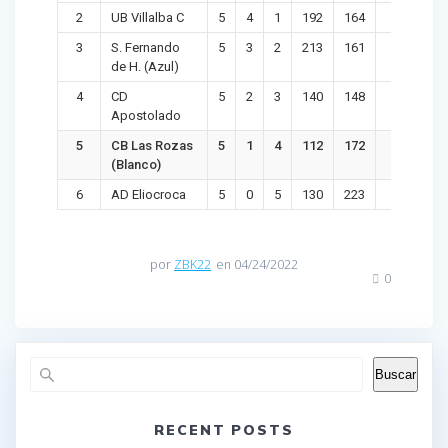
2
UB Villalba C
5
4
1
192
164
9
2
3
S. Fernando
5
3
2
213
161
8
5
de H. (Azul)
4
CD
5
2
3
140
148
7
-
Apostolado
5
CB Las Rozas
5
1
4
112
172
6
-
(Blanco)
6
AD Eliocroca
5
0
5
130
223
5
-
por
ZBK22
en 04/24/2022
0
Buscar
RECENT POSTS