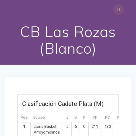
Saltar
al
contenido
CB Las Rozas
(Blanco)
Clasificación Cadete Plata (M)
Pos
Equipo
J
G
P
PF
PC
PTOS
D
1
Lions Basket
5
5
0
211
130
10
8
Arroyomolinos