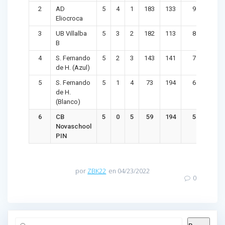
2
AD
5
4
1
183
133
9
50
Eliocroca
3
UB Villalba
5
3
2
182
113
8
69
B
4
S. Fernando
5
2
3
143
141
7
2
de H. (Azul)
5
S. Fernando
5
1
4
73
194
6
-12
de H.
(Blanco)
6
CB
5
0
5
59
194
5
-13
Novaschool
PIN
por
ZBK22
en 04/23/2022
0