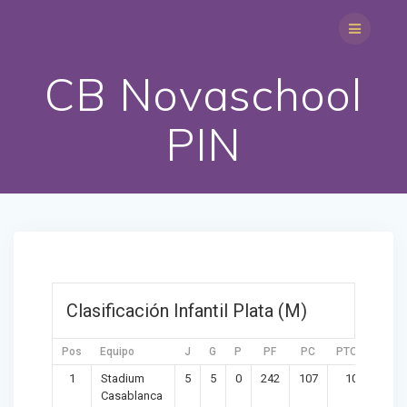
Saltar
al
contenido
CB Novaschool
PIN
Clasificación Infantil Plata (M)
Pos
Equipo
J
G
P
PF
PC
PTOS
DIF
1
Stadium
5
5
0
242
107
10
135
Casablanca