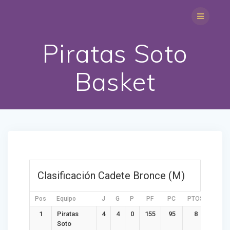
Saltar
al
contenido
Piratas Soto
Basket
Clasificación Cadete Bronce (M)
Pos
Equipo
J
G
P
PF
PC
PTOS
DIF
1
Piratas
4
4
0
155
95
8
60
Soto