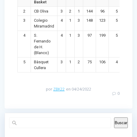
Basket
2
CB Oliva
3
2
1
144
96
5
48
3
Colegio
4
1
3
148
123
5
25
Miramadrid
4
S.
4
1
3
97
199
5
-102
Fernando
de H.
(Blanco)
5
Bàsquet
3
1
2
75
106
4
-31
Cullera
por
ZBK22
en 04/24/2022
0
Buscar