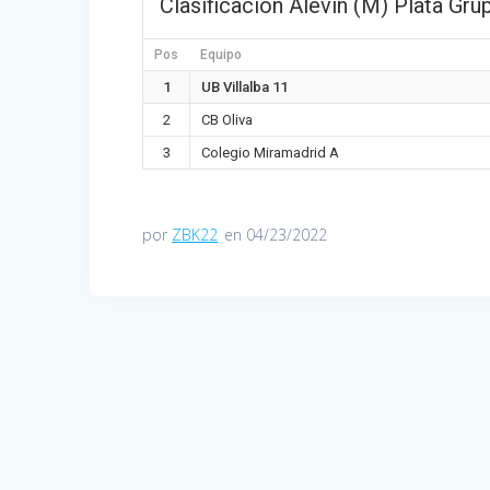
Clasificación Alevín (M) Plata Gru
Pos
Equipo
1
UB Villalba 11
2
CB Oliva
3
Colegio Miramadrid A
por
ZBK22
en 04/23/2022