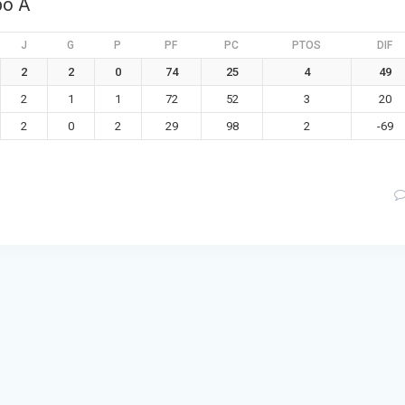
po A
J
G
P
PF
PC
PTOS
DIF
2
2
0
74
25
4
49
2
1
1
72
52
3
20
2
0
2
29
98
2
-69